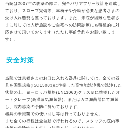
当院は2007年の改築の際に、完全バリアフリー設計を達成し
ており、スロープ完備等、車椅子や介助が必要な患者さまの
受け入れ態勢も整っております。また、来院が困難な患者さ
まに対しては入所施設やご自宅への訪問診療にも積極的に対
応させて頂いております（ただし事前予約をお願い致しま
す）。
安全対策
当院では患者さまのお口に入れる器具に関しては、全ての器
具を国際規格(ISO15883)に準拠した高性能洗浄機で洗浄した
状態の上、ヨーロッパ規格(EN13060)クラスＢに準拠したオ
ートクレーブ(高温蒸気滅菌器)、またはガス滅菌器にて滅菌
し、院内感染の予防に努めております。
器具の未滅菌での使い回し等は行っておりません。
また全ての行程は全自動で行われるので、スタッフの院内事